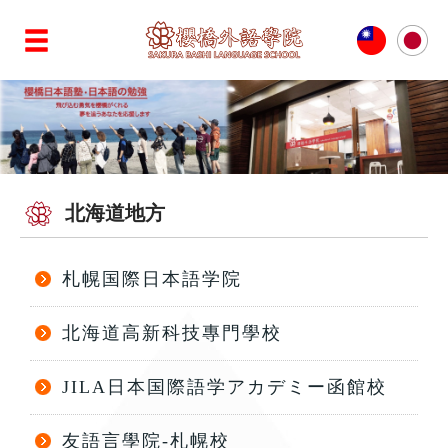
北海道地方
札幌国際日本語学院
北海道高新科技專門學校
JILA日本国際語学アカデミー函館校
友語言學院-札幌校