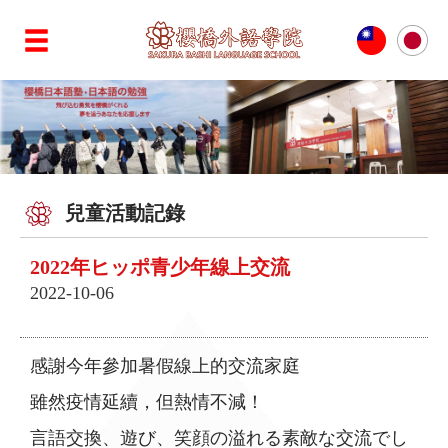
兒童活動記錄
2022年ヒッポ青少年線上交流
2022-10-06
感謝今年參加暑假線上的交流家庭
雖然疫情延續，但熱情不減！
言語交換、遊び、笑顔の溢れる素敵な交流でし