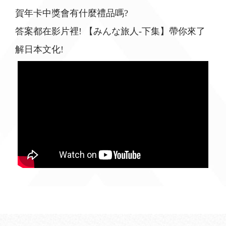
賀年卡中獎會有什麼禮品嗎?
答案都在影片裡! 【みんな旅人-下集】帶你來了
解日本文化!