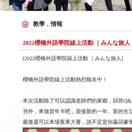
教學．情報
2022櫻橋外語學院線上活動 ｜みんな旅人
[2022櫻橋外語學院線上活動 ｜みんな旅人]
櫻橋外語學院線上活動熱烈報名中！
本次活動除了可以認識老師們的家鄉，回答Q&
另外，來做賀年卡吧，迎接新的一年、新的生
最後還可以來場賓果大賽，說不定是你贏回豪