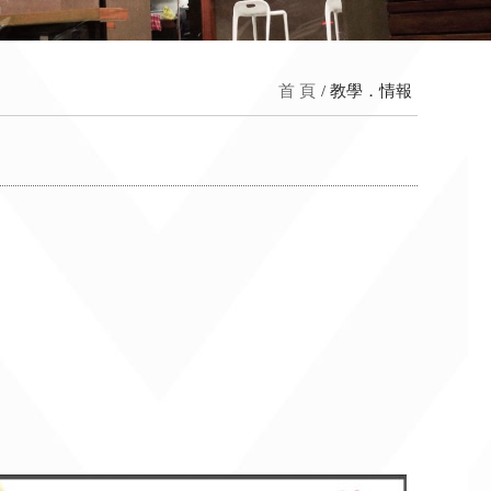
首 頁
教學．情報