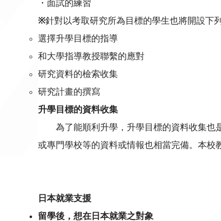
・面試的練習
※
針對以考取研究所為目標的學生也將開設下
選擇升學目標的指導
和大學指導教授聯繫的應對
研究資料的檢索收集
研究計畫的撰寫
升學目標的資料收集
為了能順利升學，升學目標的資料收集也是
或專門學校等的資料或情報也相當完備。本校
日本就業支援
留學後
，想在日本就業之對象