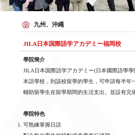
九州、沖繩
JILA日本国際語学アカデミー福岡校
學院簡介
JILA日本国際語学アカデミー(日本國際語學
本語學校，到該校留學的學生，可申請每半年
輔助留學生在留學期間的生活支出。並設有完
學院特色
可熟練掌握日語