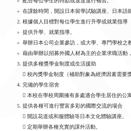
配合每位學生的特點或進度進行補習。
在課餘時間，開設日本留學試驗講座、日本語
根據個人目標對每位學生進行升學或就業指導
提供升學、就業指導。
舉辦日本公司企業參訪，或大學、專門學校之
藉由舉辦以招募外國人材為主的企業求職活動
提供多種獎學金制度或生活援助
 校內獎學金制度（補助對象為經濟因素需要
完備的學生宿舍
 本校在學校周圍擁有多處適合學生居住的公
提供各種可進行豐富多彩的國際交流的場合
 開設花道或和服體驗等日本文化體驗講座。
 定期舉辦各種充實的課外活動。