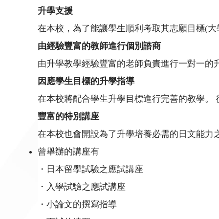
升學支援
在本校，為了能讓學生順利考取其志願目標(大
由經驗豐富的教師進行個別諮商
由升學教學經驗豐富的老師負責進行一對一的
因應學生目標的升學指導
在本校將配合學生升學目標進行完善的教學。
豐富的特別講座
在本校也會開設為了升學培養必需的日文能力
曾舉辦的講座有
・日本留學試驗之應試講座
・入學試驗之應試講座
・小論文的撰寫指導