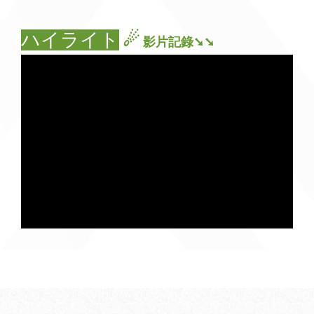
ハイライト
☄
影片記錄➘➘