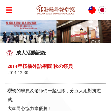
成人活動記錄
2014年桜橋外語學院 秋の祭典
2014-12-30
櫻橋的學員及老師們一起組隊，分五大組對抗遊
戲。
大家同心協力拿優勝！