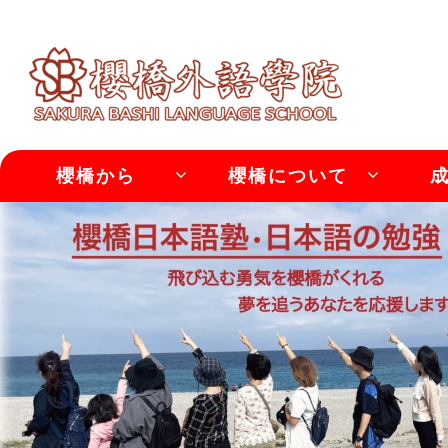
櫻橋から
櫻橋について