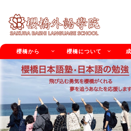
櫻橋から
櫻橋について