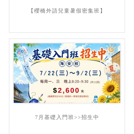
【櫻橋外語兒童暑假密集班】
7月基礎入門班>>招生中