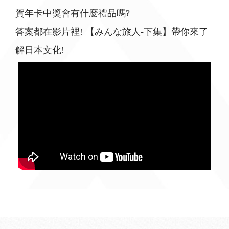
賀年卡中獎會有什麼禮品嗎?
答案都在影片裡! 【みんな旅人-下集】帶你來了
解日本文化!