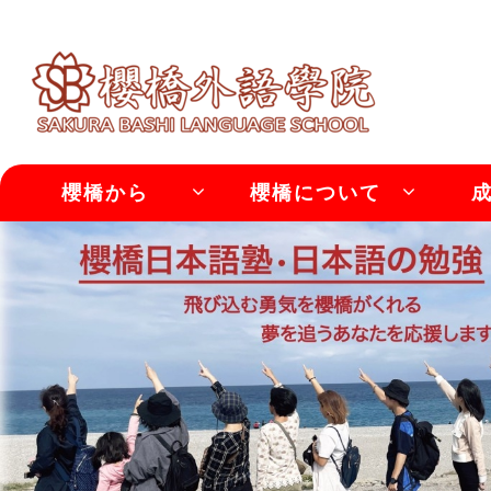
櫻橋から
櫻橋について