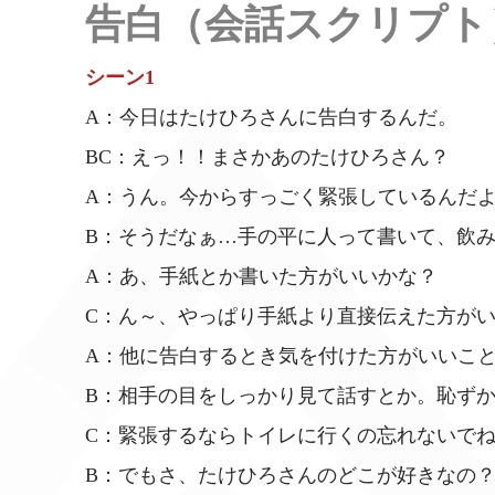
告白（会話スクリプト
シーン1
A：今日はたけひろさんに告白するんだ。
BC：えっ！！まさかあのたけひろさん？
A：うん。今からすっごく緊張しているんだ
B：そうだなぁ…手の平に人って書いて、飲
A：あ、手紙とか書いた方がいいかな？
C：ん～、やっぱり手紙より直接伝えた方が
A：他に告白するとき気を付けた方がいいこ
B：相手の目をしっかり見て話すとか。恥ず
C：緊張するならトイレに行くの忘れないで
B：でもさ、たけひろさんのどこが好きなの